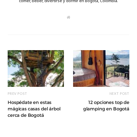
comer, beber, divertirse y dormir en Bogotá, Colombia.
W
e
b
s
i
t
e
PREV POST
NEXT POST
Hospédate en estas
12 opciones top de
mágicas casas del árbol
glamping en Bogotá
cerca de Bogotá