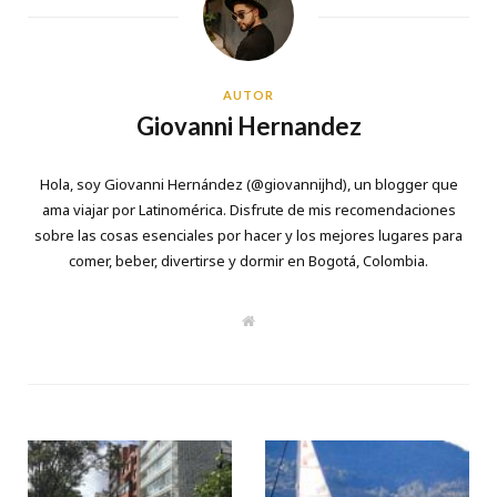
AUTOR
Giovanni Hernandez
Hola, soy Giovanni Hernández (
@giovannijhd
), un blogger que
ama viajar por Latinomérica. Disfrute de mis recomendaciones
sobre las cosas esenciales por hacer y los mejores lugares para
comer, beber, divertirse y dormir en Bogotá, Colombia.
W
e
b
s
i
t
e