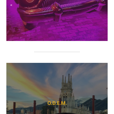
«
O.D.E.M.