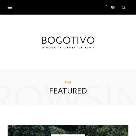
F
I
a
n
c
s
e
t
b
a
ROWSI
o
g
TAG
FEATURED
o
r
k
a
m